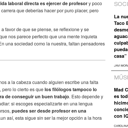
da laboral directa es ejercer de profesor
y poco
SOC
carrera que deberías hacer por puro placer, pero
La nu
Taco B
 favor de que se piense, se reflexione y se
desme
aguaca
í que nos parece perfecto que una mente inquieta
culpa
. En una sociedad como la nuestra, faltan pensadores
pueda
casa”
JAVI MOR
MÚS
os a la cabeza cuando alguien escribe una falta
 pero lo cierto es que
los filólogos tampoco lo
Mad C
es tod
ora de conseguir un buen trabajo
. Esto depende y
hicim
udiar: si escoges especializarte en una lengua
concie
ursos,
puedes ser desde profesor en una
con I
un así, esta sigue sin ser la mejor opción a la hora
CAROLIN