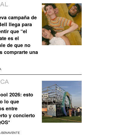
IAL
eva campaña de
ell llega para
ntir que “el
te es el
ble de que no
s comprarte una
A
ICA
ool 2026: esto
o lo que
os entre
rto y concierto
QOS*
A BENAVENTE