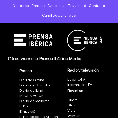
Nosotros
Empleo
Aviso legal
Privacidad
Contacto
Canal de denuncias
Otras webs de Prensa Ibérica Media
Radio y televisión
Prensa
LevanteTV
Diari de Girona
InformacionTV
Diario de Córdoba
Diario de Ibiza
Revistas
INFORMACIÓN
Cuore
Diario de Mallorca
Stilo
El Día
Viajar
Empordà
Woman
El Periódico de Aragón