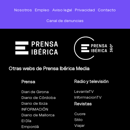
Nosotros
Empleo
Aviso legal
Privacidad
Contacto
Canal de denuncias
Otras webs de Prensa Ibérica Media
Radio y televisión
Prensa
LevanteTV
Diari de Girona
InformacionTV
Diario de Córdoba
Diario de Ibiza
Revistas
INFORMACIÓN
Cuore
Diario de Mallorca
Stilo
El Día
Viajar
Empordà