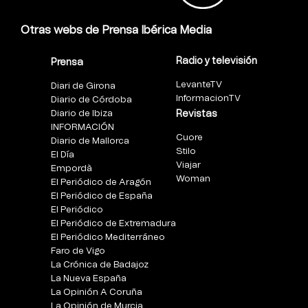
Otras webs de Prensa Ibérica Media
Radio y televisión
Prensa
LevanteTV
Diari de Girona
InformacionTV
Diario de Córdoba
Diario de Ibiza
Revistas
INFORMACIÓN
Cuore
Diario de Mallorca
Stilo
El Día
Viajar
Empordà
Woman
El Periódico de Aragón
El Periódico de España
El Periódico
El Periódico de Extremadura
El Periódico Mediterráneo
Faro de Vigo
La Crónica de Badajoz
La Nueva España
La Opinión A Coruña
La Opinión de Murcia