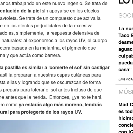
LO
 años trabajando en este nuevo ingenio. Se trata de
ntación de la piel
sin apoyarse en los efectos
SOC
ravioleta. Se trata de un compuesto que activa la
e en los efectos perjudiciales de la excesiva
La nu
eado es, simplemente, la respuesta defensiva de
Taco B
 naturales: al exponernos a los rayos UV, el cuerpo
desme
ctora basada en la melanina, el pigmento que
aguaca
na y que actúa como barrera.
culpa
pueda
 pastilla es similar a ‘comerte el sol’ sin castigar
casa”
astilla preparan a nuestras capas cutáneas para
JAVI MOR
sta ellas y logrando que se oscurezcan de forma
s prepara para tolerar el sol antes incluso de que
MÚS
he antes que la herida. Entonces, ¿ya no te hará
pero como
ya estarás algo más moreno, tendrás
Mad C
es tod
ural para protegerte de los rayos UV.
hicim
concie
con I