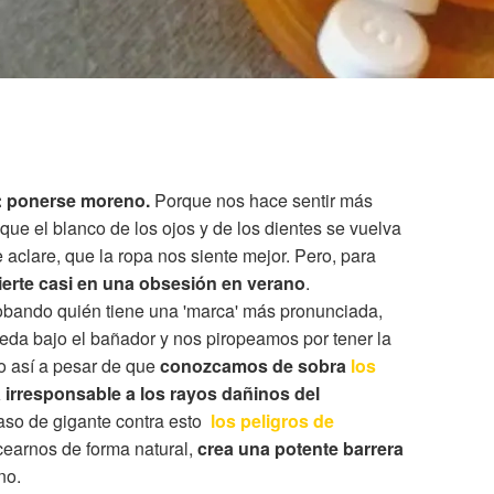
o: ponerse moreno.
Porque nos hace sentir más
ue el blanco de los ojos y de los dientes se vuelva
e aclare, que la ropa nos siente mejor. Pero, para
erte casi en una obsesión en verano
.
ando quién tiene una 'marca' más pronunciada,
da bajo el bañador y nos piropeamos por tener la
do así a pesar de que
conozcamos de sobra
los
 irresponsable a los rayos dañinos del
aso de gigante contra esto
los peligros de
earnos de forma natural,
crea una potente barrera
no.