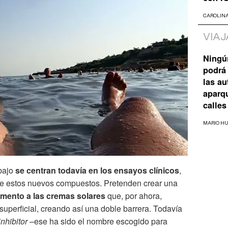
CAROLIN
VIAJ
Ningú
podrá 
las a
aparq
calles
MARIO H
abajo
se centran todavía en los ensayos clínicos
,
de estos nuevos compuestos. Pretenden crear una
mento a las cremas solares
que, por ahora,
uperficial, creando así una doble barrera. Todavía
inhibitor
–ese ha sido el nombre escogido para