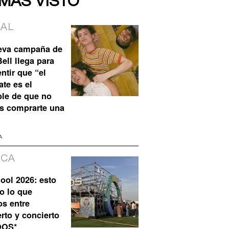
 MÁS VISTO
IAL
eva campaña de
ell llega para
ntir que “el
te es el
ble de que no
s comprarte una
A
ICA
ool 2026: esto
o lo que
os entre
rto y concierto
QOS*