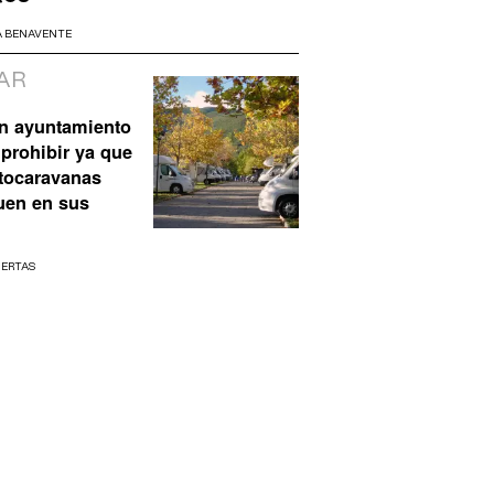
A BENAVENTE
AR
n ayuntamiento
prohibir ya que
utocaravanas
uen en sus
UERTAS