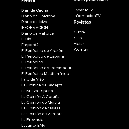
Radio y televisión
Prensa
LevanteTV
Diari de Girona
InformacionTV
Diario de Córdoba
Diario de Ibiza
Revistas
INFORMACIÓN
Cuore
Diario de Mallorca
Stilo
El Día
Viajar
Empordà
Woman
El Periódico de Aragón
El Periódico de España
El Periódico
El Periódico de Extremadura
El Periódico Mediterráneo
Faro de Vigo
La Crónica de Badajoz
La Nueva España
La Opinión A Coruña
La Opinión de Murcia
La Opinión de Málaga
La Opinión de Zamora
La Provincia
Levante-EMV