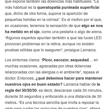
que expone también las dolencias más habituales: “La
más habitual es la
queratopatía punteada superficia
l
que, dicho de otra forma, supone la aparición de
pequeñas heridas en la córnea”. Es el motivo por el que,
en ocasiones, tenemos la sensación de que
algo
se nos
ha metido en el ojo
, como una pestaña o algo de arena.
“Algunos expertos apuntan también a que las luces LED
provocan problemas en la retina, aunque no existen
pruebas sólidas que lo aseguren”, prosigue Lamarca.
Los síntomas claros: “
Picor, escozor, sequedad
… en
muchas ocasiones, agravadas por otras dolencias
relacionadas con las alergias o el ambiente”, repasa el
doctor. Entonces,
¿qué debemos hacer para mantener
nuestros ojos en buen estado?
Lamarca hablar de
la
regla del 30/30/30
, es decir, descansar cada 30 minutos,
durante 30 segundos y enfocando a una distancia de 30
metros. “Es una técnica sencilla que invita a reposar la
vista para cuidar los músculos de nuestros ojos”, afirma