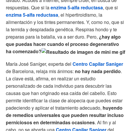
lavabo. Acudes a internet, siempre cruel, en busca de
respuestas. Que si la
enzima 5-alfa reductasa
, que si
enzima 5-alfa reductasa
, el hipertiroidismo, la
alimentación y los tintes permanentes. Y, como no, que si
la temida y despiadada genética. Respiras hondo y te
preparas para la batalla, va a ser duro. Pero,
¿hay algo
que puedas hacer cuando el proceso degenerativo
ha comenzado?
María José Saníger, experta del
Centro Capilar Saniger
de Barcelona, relaja mis ánimos:
no hay nada perdido
.
La clave está, afirma, en realizar un estudio
personalizado de cada individuo para descubrir las
causas que han originado esa caída del cabello. Esto
permite identificar la clase de alopecia que puedes estar
padeciendo y aplicar el tratamiento adecuado,
huyendo
de remedios universales que pueden resultar incluso
perniciosos en determinadas ocasiones
. Al fin y al
cabo, no se aborda una
Centro Capilar Saniger
del