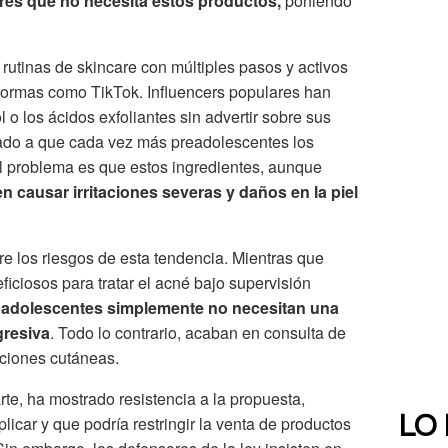
es que no necesita estos productos,
poniendo
rutinas de skincare con múltiples pasos y activos
aformas como TikTok. Influencers populares han
 o los ácidos exfoliantes sin advertir sobre sus
vado a que cada vez más preadolescentes los
El problema es que estos ingredientes, aunque
 causar irritaciones severas y daños en la piel
e los riesgos de esta tendencia. Mientras que
iciosos para tratar el acné bajo supervisión
y adolescentes simplemente no necesitan una
gresiva
. Todo lo contrario, acaban en consulta de
pciones cutáneas.
arte, ha mostrado resistencia a la propuesta,
licar y que podría restringir la venta de productos
LO