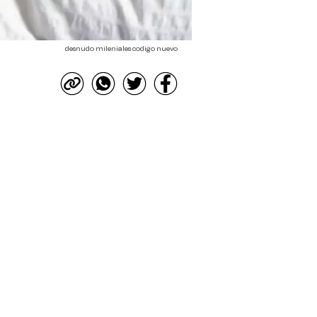
desnudo mileniales codigo nuevo