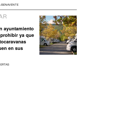
A BENAVENTE
AR
n ayuntamiento
prohibir ya que
utocaravanas
uen en sus
UERTAS