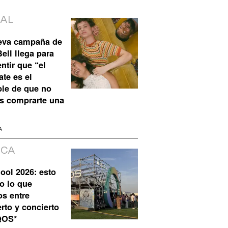
IAL
eva campaña de
ell llega para
ntir que “el
te es el
ble de que no
s comprarte una
A
ICA
ool 2026: esto
o lo que
os entre
rto y concierto
QOS*