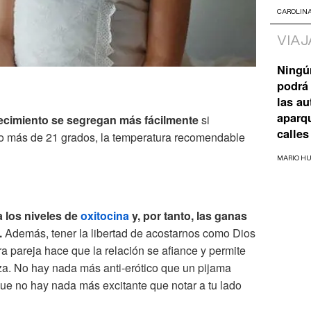
CAROLIN
VIAJ
Ningú
podrá 
las a
aparq
ecimiento se segregan más fácilmente
si
calles
 más de 21 grados, la temperatura recomendable
MARIO H
 los niveles de
oxitocina
y, por tanto, las ganas
.
Además, tener la libertad de acostarnos como Dios
ra pareja hace que la relación se afiance y permite
za. No hay nada más anti-erótico que un pijama
que no hay nada más excitante que notar a tu lado