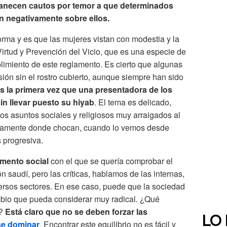
anecen cautos por temor a que determinados
an negativamente sobre ellos.
rma y es que las mujeres vistan con modestia y la
Virtud y Prevención del Vicio, que es una especie de
limiento de este reglamento. Es cierto que algunas
ión sin el rostro cubierto, aunque siempre han sido
es la primera vez que una presentadora de los
in llevar puesto su hiyab
. El tema es delicado,
os asuntos sociales y religiosos muy arraigados al
ecisamente donde chocan, cuando lo vemos desde
 progresiva.
mento social
con el que se quería comprobar el
n saudí, pero las críticas, hablamos de las internas,
ersos sectores. En ese caso, puede que la sociedad
bio que pueda considerar muy radical. ¿Qué
s?
Está claro que no se deben forzar las
LO
se dominar
. Encontrar este equilibrio no es fácil y