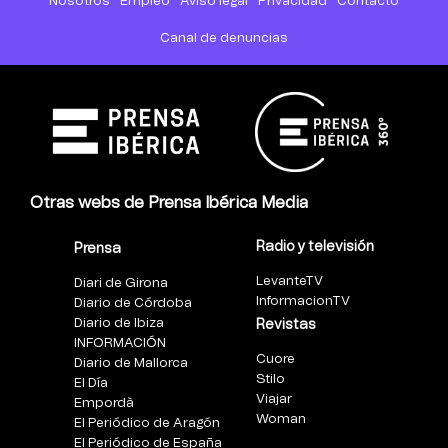
Nosotros
Empleo
Aviso legal
Privacidad
Contacto
Canal de denuncias
Otras webs de Prensa Ibérica Media
Radio y televisión
Prensa
LevanteTV
Diari de Girona
InformacionTV
Diario de Córdoba
Diario de Ibiza
Revistas
INFORMACIÓN
Cuore
Diario de Mallorca
Stilo
El Día
Viajar
Empordà
Woman
El Periódico de Aragón
El Periódico de España