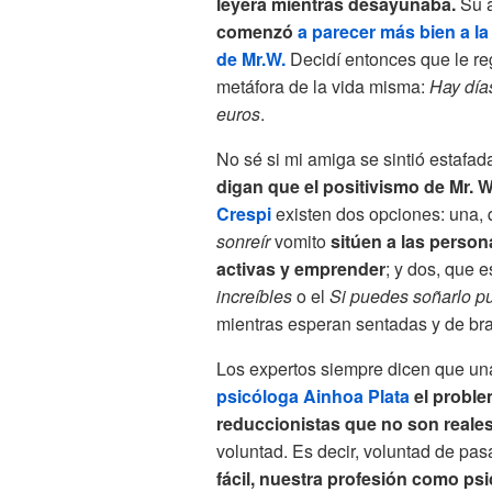
leyera mientras desayunaba.
Su a
comenzó
a parecer más bien a la
de Mr.W.
Decidí entonces que le reg
metáfora de la vida misma:
Hay días
euros
.
No sé si mi amiga se sintió estafad
digan que el positivismo de Mr. 
Crespi
existen dos opciones: una,
sonreír
vomito
sitúen a las person
activas y emprender
; y dos, que 
increíbles
o el
Si puedes soñarlo p
mientras esperan sentadas y de br
Los expertos siempre dicen que una
psicóloga Ainhoa Plata
el proble
reduccionistas que no son reales
voluntad. Es decir, voluntad de pas
fácil, nuestra profesión como psi