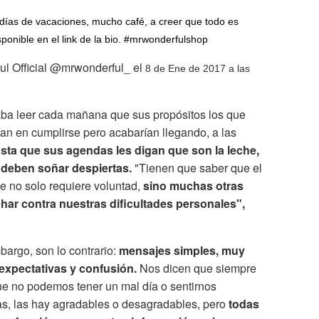
 días de vacaciones, mucho café, a creer que todo es
sponible en el link de la bio. #mrwonderfulshop
ul Official @mrwonderful_ el
8 de Ene de 2017 a las
aba leer cada mañana que sus propósitos los que
ían en cumplirse pero acabarían llegando, a las
usta que sus agendas les digan que son la leche,
 deben soñar despiertas.
"Tienen que saber que el
e no solo requiere voluntad,
sino muchas otras
har contra nuestras dificultades personales",
bargo, son lo contrario:
mensajes simples, muy
expectativas y confusión.
Nos dicen que siempre
ue no podemos tener un mal día o sentirnos
as, las hay agradables o desagradables, pero
todas