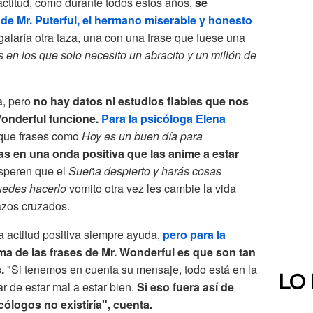
ctitud, como durante todos estos años,
se
 de Mr. Puterful, el hermano miserable y honesto
alaría otra taza, una con una frase que fuese una
 en los que solo necesito un abracito y un millón de
a, pero
no hay datos ni estudios fiables que nos
Wonderful funcione.
Para la psicóloga Elena
 que frases como
Hoy es un buen día para
as en una onda positiva que las anime a estar
esperen que el
Sueña despierto y harás cosas
uedes hacerlo
vomito otra vez les cambie la vida
azos cruzados.
 actitud positiva siempre ayuda,
pero para la
ma de las frases de Mr. Wonderful es que son tan
.
"Si tenemos en cuenta su mensaje, todo está en la
LO
ar de estar mal a estar bien.
Si eso fuera así de
cólogos no existiría", cuenta.