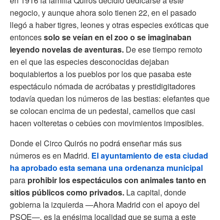
en 1916 la familia Quirós decidió dedicarse a este
negocio, y aunque ahora solo tienen 22, en el pasado
llegó a haber tigres, leones y otras especies exóticas que
entonces
solo se veían en el zoo o se imaginaban
leyendo novelas de aventuras.
De ese tiempo remoto
en el que las especies desconocidas dejaban
boquiabiertos a los pueblos por los que pasaba este
espectáculo nómada de acróbatas y prestidigitadores
todavía quedan los números de las bestias: elefantes que
se colocan encima de un pedestal, camellos que casi
hacen volteretas o cebúes con movimientos imposibles.
Donde el Circo Quirós no podrá enseñar más sus
números es en Madrid.
El ayuntamiento de esta ciudad
ha aprobado esta semana una ordenanza municipal
para
prohibir los espectáculos con animales tanto en
sitios públicos como privados.
La capital, donde
gobierna la izquierda —Ahora Madrid con el apoyo del
PSOE—, es la enésima localidad que se suma a este