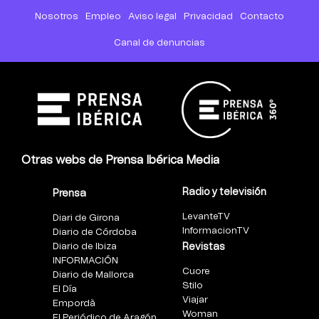
Nosotros
Empleo
Aviso legal
Privacidad
Contacto
Canal de denuncias
Otras webs de Prensa Ibérica Media
Radio y televisión
Prensa
LevanteTV
Diari de Girona
InformacionTV
Diario de Córdoba
Diario de Ibiza
Revistas
INFORMACIÓN
Cuore
Diario de Mallorca
Stilo
El Día
Viajar
Empordà
Woman
El Periódico de Aragón