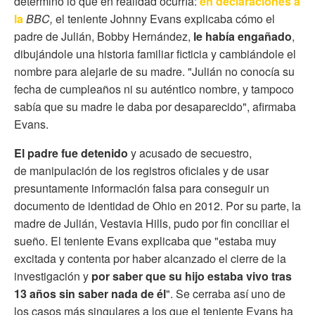
determinó lo que en realidad ocurría:
en declaraciones a
la
BBC
,
el teniente Johnny Evans explicaba cómo el
padre de Julián, Bobby Hernández,
le
había engañado
,
dibujándole una historia familiar ficticia y cambiándole el
nombre para alejarle de su madre. "Julián no conocía su
fecha de cumpleaños ni su auténtico nombre, y tampoco
sabía que su madre le daba por desaparecido", afirmaba
Evans.
El padre fue detenido
y acusado de secuestro,
de manipulación de los registros oficiales y de usar
presuntamente información falsa para conseguir un
documento de identidad de Ohio en 2012. Por su parte, la
madre de Julián, Vestavia Hills, pudo por fin conciliar el
sueño. El teniente Evans explicaba que "estaba muy
excitada y contenta por haber alcanzado el cierre de la
investigación y
por saber que su hijo estaba vivo tras
13 años sin saber nada de él
". Se cerraba así uno de
los casos más singulares a los que el teniente Evans ha