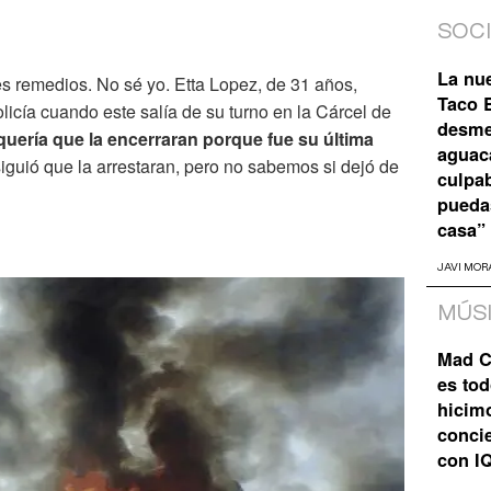
SOC
La nu
s remedios. No sé yo. Etta Lopez, de 31 años,
Taco B
licía cuando este salía de su turno en la Cárcel de
desme
uería que la encerraran porque fue su última
aguaca
guió que la arrestaran, pero no sabemos si dejó de
culpa
pueda
casa”
JAVI MOR
MÚS
Mad C
es tod
hicim
concie
con I