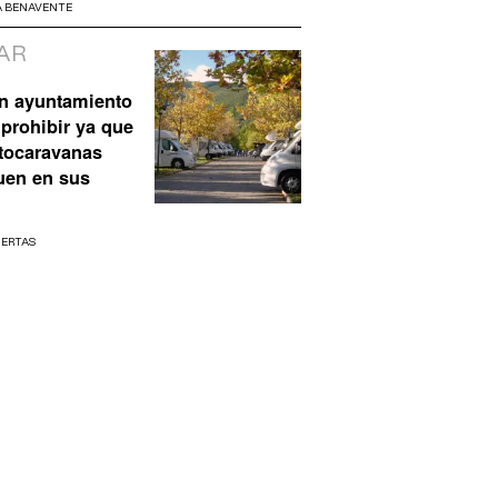
A BENAVENTE
AR
n ayuntamiento
prohibir ya que
utocaravanas
uen en sus
UERTAS