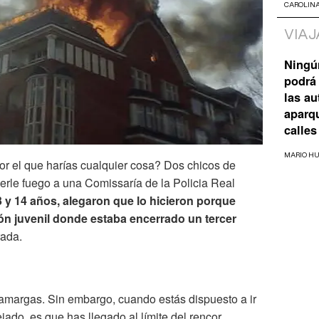
CAROLIN
VIAJ
Ningú
podrá 
las a
aparq
calles
MARIO H
r el que harías cualquier cosa? Dos chicos de
rle fuego a una Comissaría de la Policia Real
 y 14 años, alegaron que lo hicieron porque
ión juvenil donde estaba encerrado un tercer
rada.
margas. Sin embargo, cuando estás dispuesto a ir
ejado, es que has llegado al límite del rencor.