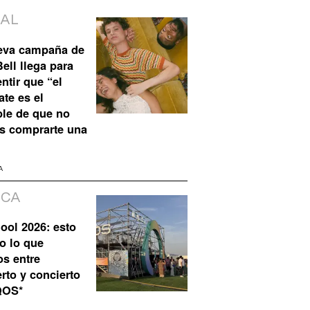
IAL
eva campaña de
ell llega para
ntir que “el
te es el
ble de que no
s comprarte una
A
ICA
ool 2026: esto
o lo que
os entre
rto y concierto
QOS*