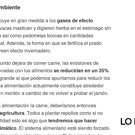
ambiente
ibuye en gran medida a los
gases de efecto
acas mastican y digieren hierba en el estómago sin
o así como pedorretas tóxicas en cantidades
pal. Además, la forma en que se fertiliza el prado
reen efecto invernadero.
 mundo dejara de comer carne, las emisiones de
ionadas con los alimentos
se reducirían en un 35%
.
 grande al que podemos apuntarnos para reducir los
la alimentación actualmente constituye alrededor
Un montón a cambio de no volver a probar el jamón.
la alimentación la carne, deberíamos entonces
agricultura
. Todos a plantar repollos como si no
lidad esto es algo que
tendremos que hacer
LO
limático
. El sistema alimentario está siendo forzado