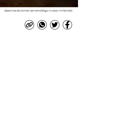
dejamos de comer carne+código-nuevo-milenials