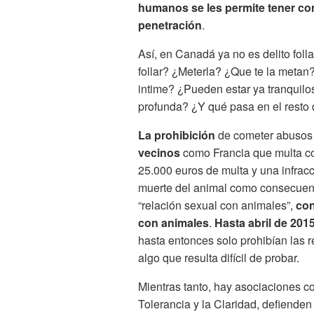
humanos se les permite tener co
penetración
.
Así, en Canadá ya no es delito foll
follar? ¿Meterla? ¿Que te la metan
intime? ¿Pueden estar ya tranquilo
profunda? ¿Y qué pasa en el resto
La prohibición
de cometer abusos 
vecinos
como Francia que multa co
25.000 euros de multa y una infrac
muerte del animal como consecuenc
“relación sexual con animales”,
con
con animales
.
Hasta abril de 201
hasta entonces solo prohibían las 
algo que resulta difícil de probar.
Mientras tanto, hay asociaciones 
Tolerancia y la Claridad, defienden