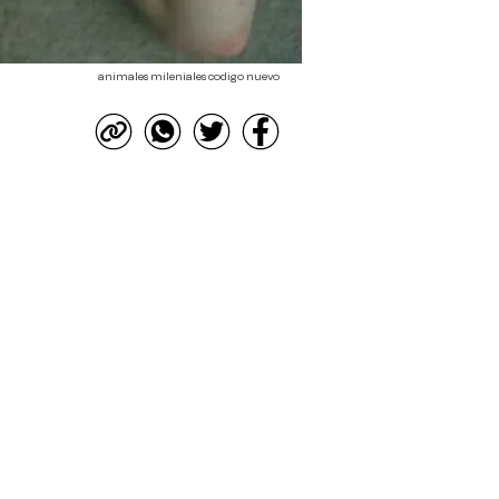
animales mileniales codigo nuevo