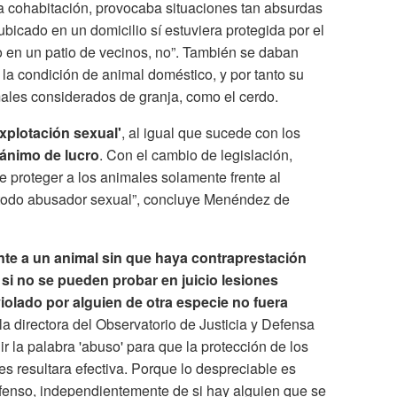
la cohabitación, provocaba situaciones tan absurdas
bicado en un domicilio sí estuviera protegida por el
 en un patio de vecinos, no”. También se daban
la condición de animal doméstico, y por tanto su
imales considerados de granja, como el cerdo.
explotación sexual'
, al igual que sucede con los
 ánimo de lucro
. Con el cambio de legislación,
de proteger a los animales solamente frente al
a todo abusador sexual”, concluye Menéndez de
te a un animal sin que haya contraprestación
 si no se pueden probar en juicio lesiones
iolado por alguien de otra especie no fuera
a directora del Observatorio de Justicia y Defensa
 la palabra 'abuso' para que la protección de los
es resultara efectiva. Porque lo despreciable es
fenso, independientemente de si hay alguien que se