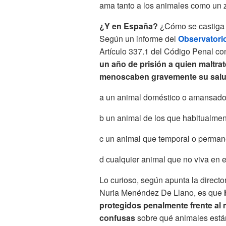
ama tanto a los animales como un z
¿Y en España?
¿Cómo se castiga 
Según un informe del
Observatorio
Artículo 337.1 del Código Penal co
un año de prisión a quien maltra
menoscaben gravemente su salud
a un animal doméstico o amansad
b un animal de los que habitualme
c un animal que temporal o perman
d cualquier animal que no viva en 
Lo curioso, según apunta la directo
Nuria Menéndez De Llano, es que
h
protegidos penalmente frente al m
confusas
sobre qué animales están