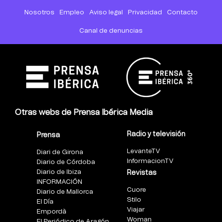
Nosotros
Empleo
Aviso legal
Privacidad
Contacto
Canal de denuncias
Otras webs de Prensa Ibérica Media
Radio y televisión
Prensa
LevanteTV
Diari de Girona
InformacionTV
Diario de Córdoba
Diario de Ibiza
Revistas
INFORMACIÓN
Cuore
Diario de Mallorca
Stilo
El Día
Viajar
Empordà
Woman
El Periódico de Aragón