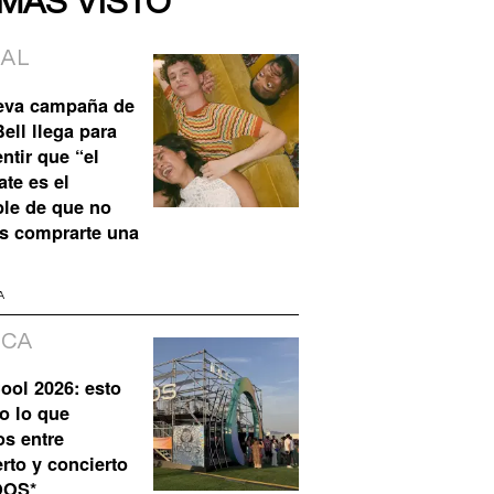
 MÁS VISTO
IAL
eva campaña de
ell llega para
ntir que “el
te es el
ble de que no
s comprarte una
A
ICA
ool 2026: esto
o lo que
os entre
rto y concierto
QOS*