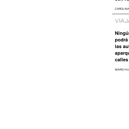
CAROLIN
VIAJ
Ningú
podrá 
las a
aparq
calles
MARIO H