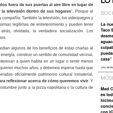
LO
os fuera de sus puertas al aire libre en lugar de
la televisión dentro de sus hogares
". Porque al
SOC
 y compañía. También la televisión, los videojuegos y
La nu
 formas legítimas de entretenimiento y pueden tener
Taco B
trás, olvidada, la verdadera socialización. Los
desme
mos.
aguaca
culpa
ardian
algunos de los beneficios de estas charlas al
pueda
energía, construir un sentido de comunidad vecinal,
casa”
 interesan a quien habita en un lugar o sentir menos
equieren muchos años, y debemos esperar hasta que
JAVI MOR
radas oficialmente patrimonio cultural inmaterial,
MÚS
ra reflexionar acerca de cómo queremos vivir
. Y
ostumbre junto a la pizza napolitana o la cultura de
Mad C
es tod
hicim
concie
con I