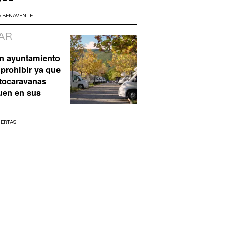
A BENAVENTE
AR
n ayuntamiento
prohibir ya que
utocaravanas
uen en sus
UERTAS