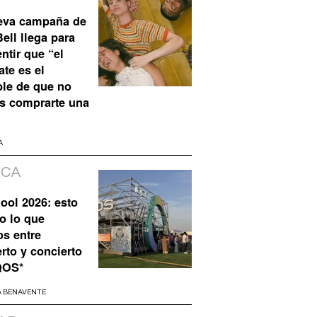
eva campaña de
ell llega para
ntir que “el
te es el
ble de que no
s comprarte una
A
ICA
ool 2026: esto
o lo que
os entre
rto y concierto
QOS*
A BENAVENTE