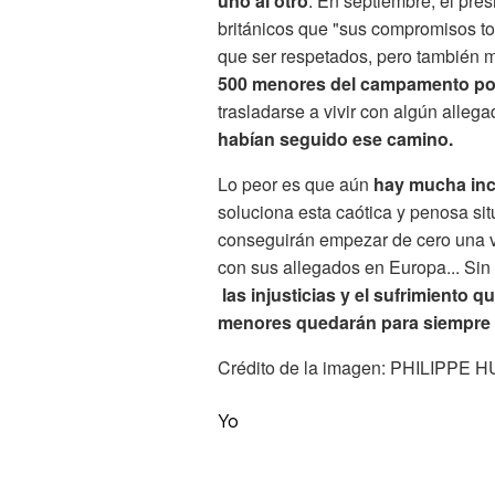
uno al otro
. En septiembre, el pres
británicos que "sus compromisos t
que ser respetados, pero también 
500 menores del campamento podr
trasladarse a vivir con algún alleg
habían seguido ese camino.
Lo peor es que aún
hay mucha inc
soluciona esta caótica y penosa sit
conseguirán empezar de cero una vi
con sus allegados en Europa... Sin
las injusticias y el sufrimiento 
menores quedarán para siempre
Crédito de la imagen: PHILIPP
Yo