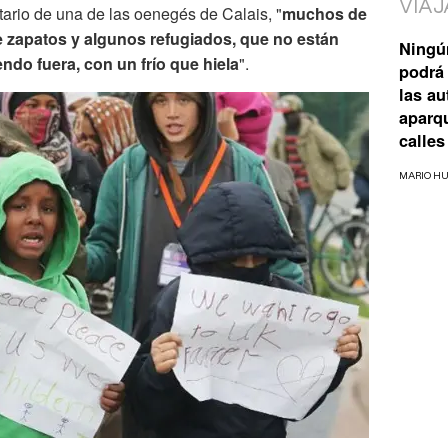
VIAJ
ario de una de las oenegés de Calais, "
muchos de
e zapatos y algunos refugiados, que no están
Ningú
ndo fuera, con un frío que hiela
".
podrá 
las a
aparq
calles
MARIO H