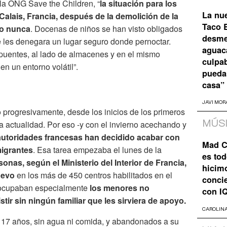
la ONG Save the Children, “
la situación para los
La nu
Calais, Francia, después de la demolición de la
Taco B
do nunca
. Docenas de niños se han visto obligados
desme
e les denegara un lugar seguro donde pernoctar.
aguaca
puentes, al lado de almacenes y en el mismo
culpa
n un entorno volátil”.
pueda
casa”
JAVI MOR
 progresivamente, desde los inicios de los primeros
a actualidad. Por eso -y con el invierno acechando y
MÚS
autoridades francesas han decidido acabar con
Mad C
migrantes
. Esa tarea empezaba el lunes de la
es tod
sonas, según el Ministerio del Interior de Francia,
hicim
uevo
en los más de 450 centros habilitados en el
concie
reocupaban especialmente
los menores no
con I
ir sin ningún familiar que les sirviera de apoyo.
CAROLIN
 17 años, sin agua ni comida, y abandonados a su