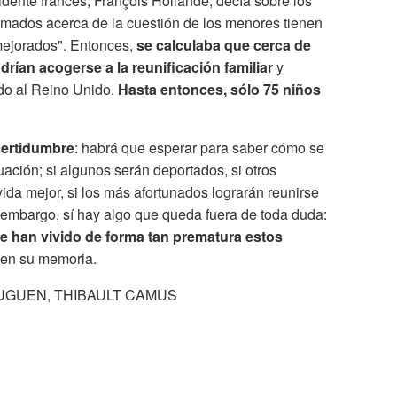
idente francés, François Hollande, decía sobre los
omados acerca de la cuestión de los menores tienen
mejorados". Entonces,
se calculaba que cerca de
ían acogerse a la reunificación familiar
y
ado al Reino Unido.
Hasta entonces, sólo 75 niños
ertidumbre
: habrá que esperar para saber cómo se
uación; si algunos serán deportados, si otros
da mejor, si los más afortunados lograrán reunirse
 embargo, sí hay algo que queda fuera de toda duda:
que han vivido de forma tan prematura estos
en su memoria.
E HUGUEN, THIBAULT CAMUS