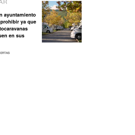
AR
n ayuntamiento
prohibir ya que
utocaravanas
uen en sus
UERTAS