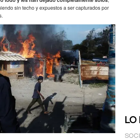
rmiendo sin techo y expuestos a ser capturados por
s.
LO
SOC