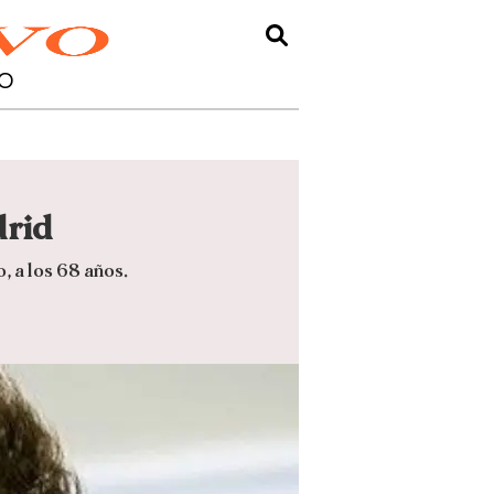
O
drid
, a los 68 años.