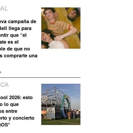
IAL
eva campaña de
ell llega para
ntir que “el
te es el
ble de que no
s comprarte una
A
ICA
ool 2026: esto
o lo que
os entre
rto y concierto
QOS*