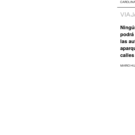
CAROLIN
VIAJ
Ningú
podrá 
las a
aparq
calles
MARIO H