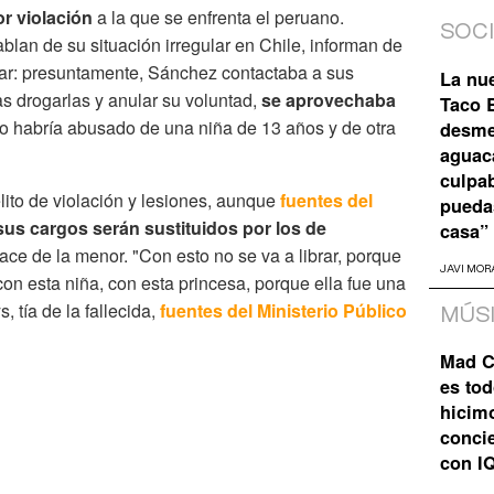
r violación
a la que se enfrenta el peruano.
SOC
blan de su situación irregular en Chile, informan de
lar: presuntamente, Sánchez contactaba a sus
La nu
ras drogarlas y anular su voluntad,
se aprovechaba
Taco B
o habría abusado de una niña de 13 años y de otra
desme
aguaca
culpa
lito de violación y lesiones, aunque
fuentes del
pueda
us cargos serán sustituidos por los de
casa”
nlace de la menor. "Con esto no se va a librar, porque
JAVI MOR
con esta niña, con esta princesa, porque ella fue una
, tía de la fallecida,
fuentes del Ministerio Público
MÚS
Mad C
es tod
hicim
concie
con I