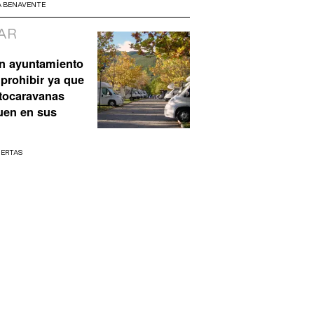
A BENAVENTE
AR
n ayuntamiento
prohibir ya que
utocaravanas
uen en sus
UERTAS