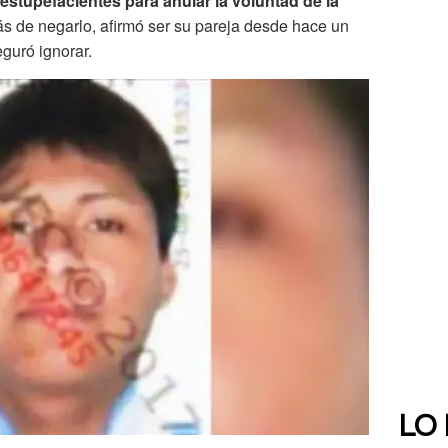
s estupefacientes para anular la voluntad de la
ás de negarlo, afirmó ser su pareja desde hace un
eguró ignorar.
LO