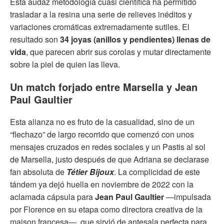
Esta audaz metodología cuasi científica ha permitido
trasladar a la resina una serie de relieves inéditos y
variaciones cromáticas extremadamente sutiles. El
resultado son
34 joyas (anillos y pendientes) llenas de
vida
, que parecen abrir sus corolas y mutar directamente
sobre la piel de quien las lleva.
Un match forjado entre Marsella y Jean
Paul Gaultier
Esta alianza no es fruto de la casualidad, sino de un
“flechazo” de largo recorrido que comenzó con unos
mensajes cruzados en redes sociales y un Pastis al sol
de Marsella, justo después de que Adriana se declarase
fan absoluta de
Tétier Bijoux
. La complicidad de este
tándem ya dejó huella en noviembre de 2022 con la
aclamada cápsula para
Jean Paul Gaultier
—impulsada
por Florence en su etapa como directora creativa de la
maison francesa—, que sirvió de antesala perfecta para