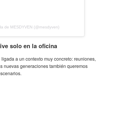
tida de MESDYVEN (@mesdyven)
ive solo en la oficina
o ligada a un contexto muy concreto: reuniones,
 las nuevas generaciones también queremos
escenarios.