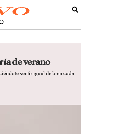
O
ería de verano
iéndote sentir igual de bien cada