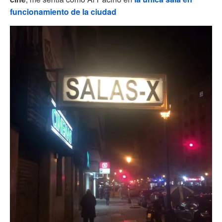
funcionamiento de la ciudad