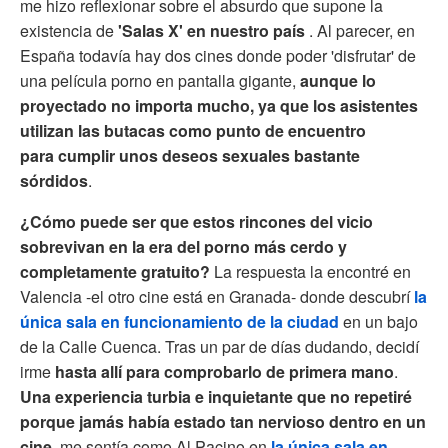
me hizo reflexionar sobre el absurdo que supone la
existencia de
'Salas X' en nuestro país
. Al parecer, en
España todavía hay dos cines donde poder 'disfrutar' de
una película porno en pantalla gigante,
aunque lo
proyectado no importa mucho, ya que los asistentes
utilizan las butacas como punto de encuentro
para cumplir unos deseos sexuales bastante
sórdidos
.
¿Cómo puede ser que estos rincones del vicio
sobrevivan en la era del porno más cerdo y
completamente gratuito?
La respuesta la encontré en
Valencia -el otro cine está en Granada- donde descubrí
la
única sala en funcionamiento de la ciudad
en un bajo
de la Calle Cuenca. Tras un par de días dudando, decidí
irme
hasta allí para comprobarlo de primera mano
.
Una experiencia turbia e inquietante que no repetiré
porque
jamás había estado tan nervioso dentro en un
cine
, me sentía como Al Pacino en
la única sala en