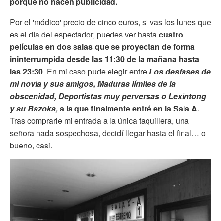
porque no hacen publicidad.
Por el 'módico' precio de cinco euros, si vas los lunes que
es el día del espectador, puedes ver hasta
cuatro
películas en dos salas que se proyectan de forma
ininterrumpida
desde las 11:30 de la mañana hasta
las 23:30
. En mi caso pude elegir entre
Los desfases de
mi novia y sus amigos, Maduras límites de la
obscenidad, Deportistas muy perversas o Lexintong
y su Bazoka,
a la que finalmente entré en la Sala A.
Tras comprarle mi entrada a la única taquillera, una
señora nada sospechosa, decidí llegar hasta el final… o
bueno, casi.