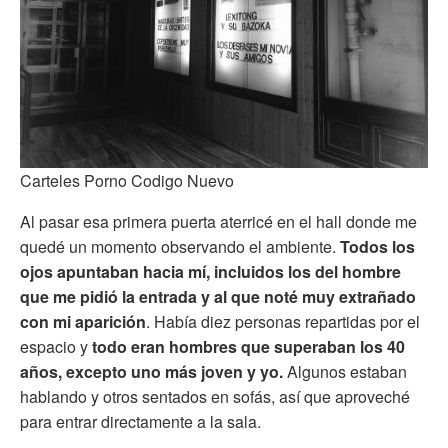
Carteles Porno Codigo Nuevo
Al pasar esa primera puerta aterricé en el hall donde me
quedé un momento observando el ambiente.
Todos los
ojos apuntaban hacia mí, incluidos los del hombre
que me pidió la entrada y al que noté muy extrañado
con mi aparición
. Había diez personas repartidas por el
espacio y
todo eran hombres que superaban los 40
años, excepto uno más joven y yo.
Algunos estaban
hablando y otros sentados en sofás, así que aproveché
para entrar directamente a la sala.