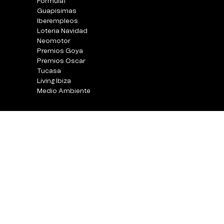
Fórmula1
Guapisimas
Iberempleos
Loteria Navidad
Neomotor
Premios Goya
Premios Oscar
Tucasa
Living Ibiza
Medio Ambiente