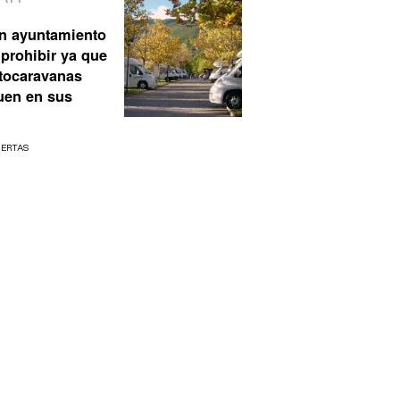
n ayuntamiento
prohibir ya que
utocaravanas
uen en sus
UERTAS