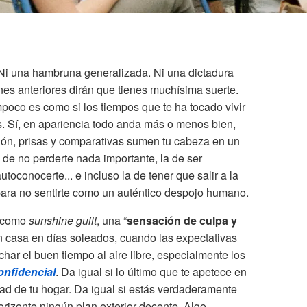
 Ni una hambruna generalizada. Ni una dictadura
es anteriores dirán que tienes muchísima suerte.
poco es como si los tiempos que te ha tocado vivir
os. Sí, en apariencia todo anda más o menos bien,
ión, prisas y comparativas sumen tu cabeza en un
 de no perderte nada importante, la de ser
autoconocerte... e incluso la de tener que salir a la
para no sentirte como un auténtico despojo humano.
e como
sunshine guilt
, una “
sensación de culpa y
 casa en días soleados, cuando las expectativas
ar el buen tiempo al aire libre, especialmente los
onfidencial
. Da igual si lo último que te apetece en
d de tu hogar. Da igual si estás verdaderamente
orizonte ningún plan exterior decente. Algo