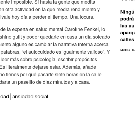
mente imposible. Si hasta la gente que medita
en otra actividad en la que media rendimiento y
Ningú
ivale hoy día a perder el tiempo. Una locura.
podrá 
las a
 de la experta en salud mental Caroline Fenkel, lo
aparq
shine guilt y poder quedarte en casa un día soleado
calles
iento alguno es cambiar la narrativa interna acerca
 palabras, “el autocuidado es igualmente valioso”. Y
MARIO H
eer más sobre psicología, escribir propósitos
 Es literalmente dejarse estar. Además, añade
no tienes por qué pasarte siete horas en la calle
arte un paseillo de diez minutos y a casa.
idad
ansiedad social