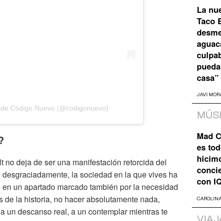
La nu
Taco B
desme
aguaca
culpa
pueda
casa”
JAVI MOR
 de Código Nuevo (@codigonuevo)
MÚS
Mad C
?
es tod
hicim
ilt no deja de ser una manifestación retorcida del
concie
e, desgraciadamente, la sociedad en la que vives ha
con I
o en un apartado marcado también por la necesidad
s de la historia, no hacer absolutamente nada,
CAROLIN
 a un descanso real, a un contemplar mientras te
VIAJ