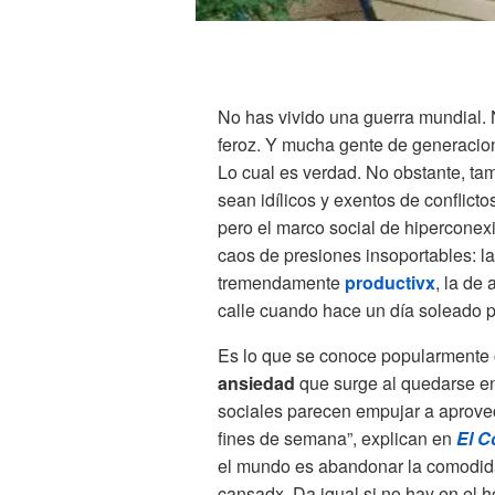
No has vivido una guerra mundial.
feroz. Y mucha gente de generacion
Lo cual es verdad. No obstante, tam
sean idílicos y exentos de conflict
pero el marco social de hiperconex
caos de presiones insoportables: la
tremendamente
productivx
, la de 
calle cuando hace un día soleado 
Es lo que se conoce popularment
ansiedad
que surge al quedarse en
sociales parecen empujar a aprovech
fines de semana”, explican en
El C
el mundo es abandonar la comodida
cansadx. Da igual si no hay en el h