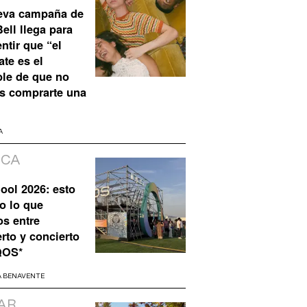
eva campaña de
ell llega para
ntir que “el
te es el
ble de que no
s comprarte una
A
ICA
ool 2026: esto
o lo que
os entre
rto y concierto
QOS*
A BENAVENTE
AR