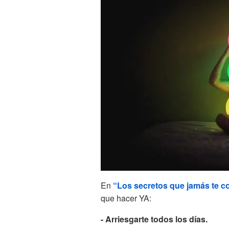
En
“Los secretos que jamás te c
que hacer YA:
- Arriesgarte todos los días.