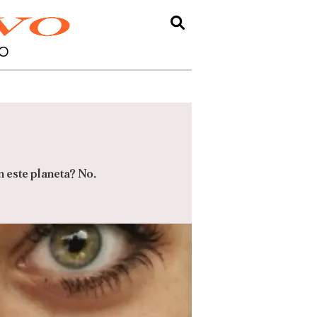
O
n este planeta? No.