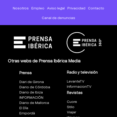
Nosotros
Empleo
Aviso legal
Privacidad
Contacto
Canal de denuncias
Otras webs de Prensa Ibérica Media
Radio y televisión
Prensa
LevanteTV
Diari de Girona
InformacionTV
Diario de Córdoba
Diario de Ibiza
Revistas
INFORMACIÓN
Cuore
Diario de Mallorca
Stilo
El Día
Viajar
Empordà