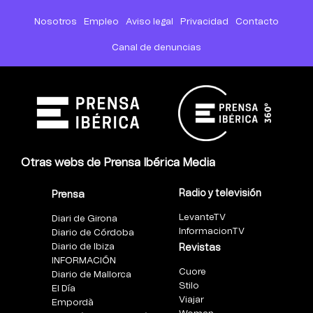
Nosotros
Empleo
Aviso legal
Privacidad
Contacto
Canal de denuncias
Otras webs de Prensa Ibérica Media
Radio y televisión
Prensa
LevanteTV
Diari de Girona
InformacionTV
Diario de Córdoba
Diario de Ibiza
Revistas
INFORMACIÓN
Cuore
Diario de Mallorca
Stilo
El Día
Viajar
Empordà