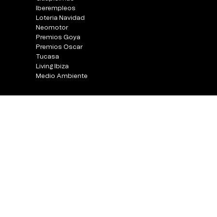
Iberempleos
Loteria Navidad
Neomotor
Premios Goya
Premios Oscar
Tucasa
Living Ibiza
Medio Ambiente