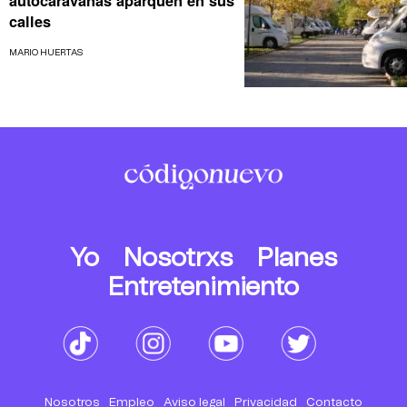
autocaravanas aparquen en sus
calles
MARIO HUERTAS
Yo
Nosotrxs
Planes
Entretenimiento
Nosotros
Empleo
Aviso legal
Privacidad
Contacto