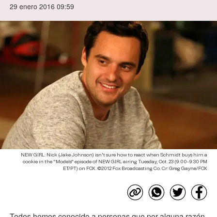
29 enero 2016 09:59
NEW GIRL: Nick (Jake Johnson) isn't sure how to react when Schmidt buys him a
cookie in the "Models" episode of NEW GIRL airing Tuesday, Oct. 23 (9:00-9:30 PM
ET/PT) on FOX. ©2012 Fox Broadcasting Co. Cr: Greg Gayne/FOX
Todos hemos conocido a personas que por alguna razón