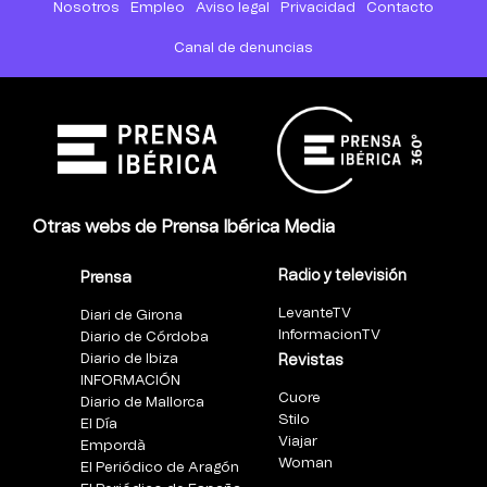
Nosotros
Empleo
Aviso legal
Privacidad
Contacto
Canal de denuncias
Otras webs de Prensa Ibérica Media
Radio y televisión
Prensa
LevanteTV
Diari de Girona
InformacionTV
Diario de Córdoba
Diario de Ibiza
Revistas
INFORMACIÓN
Cuore
Diario de Mallorca
Stilo
El Día
Viajar
Empordà
Woman
El Periódico de Aragón