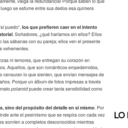
samente, valga la redundancia! Porque saben lo que
e luego se esfume entre sus dedos esa quimera
"sí puedo",
los que prefieren caer en el intento
torial
. Soñadores, ¿qué haríamos sin ellos? Ellos
o las sábanas con su pareja; ellos ven el presente
ás vehementes.
zas ni temores, que entregan su corazón en
ños. Aquellos, que son románticos empedernidos,
 censuran lo que sienten, que envían mensajes de
leaños. Porque un álbum de fotos impresas a través
ormato
polaroid
puede crear tanta sensibilidad como
s, sino del propósito del detalle en sí mismo
. Por
rinde ante el pesimismo que se respira con cada vez
LO
es sonríen a completos desconocidos mientras