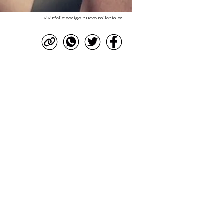
vivir feliz codigo nuevo mileniales