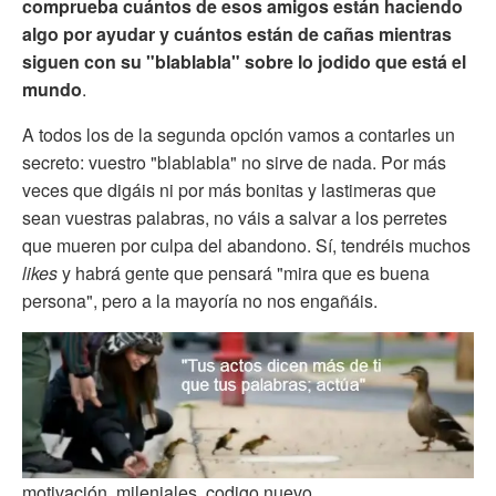
comprueba cuántos de esos amigos están haciendo
algo por ayudar y cuántos están de cañas mientras
siguen con su "blablabla" sobre lo jodido que está el
mundo
.
A todos los de la segunda opción vamos a contarles un
secreto: vuestro "blablabla" no sirve de nada. Por más
veces que digáis ni por más bonitas y lastimeras que
sean vuestras palabras, no váis a salvar a los perretes
que mueren por culpa del abandono. Sí, tendréis muchos
likes
y habrá gente que pensará "mira que es buena
persona", pero a la mayoría no nos engañáis.
motivación, mileniales, codigo nuevo