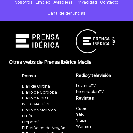
Nosotros
Empleo
Aviso legal
Privacidad
Contacto
Canal de denuncias
Otras webs de Prensa Ibérica Media
Radio y televisión
Prensa
LevanteTV
Diari de Girona
InformacionTV
Diario de Córdoba
Diario de Ibiza
Revistas
INFORMACIÓN
Cuore
Diario de Mallorca
Stilo
El Día
Viajar
Empordà
Woman
El Periódico de Aragón