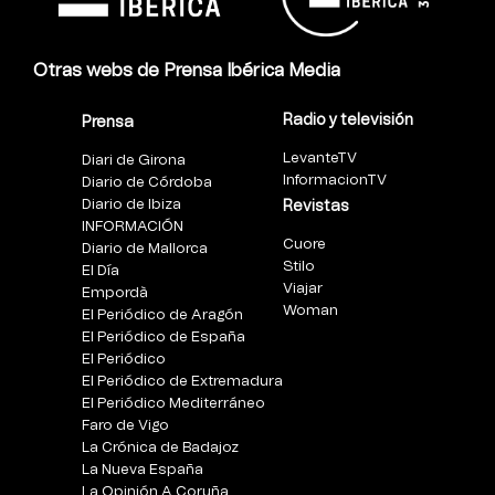
Otras webs de Prensa Ibérica Media
Radio y televisión
Prensa
LevanteTV
Diari de Girona
InformacionTV
Diario de Córdoba
Diario de Ibiza
Revistas
INFORMACIÓN
Cuore
Diario de Mallorca
Stilo
El Día
Viajar
Empordà
Woman
El Periódico de Aragón
El Periódico de España
El Periódico
El Periódico de Extremadura
El Periódico Mediterráneo
Faro de Vigo
La Crónica de Badajoz
La Nueva España
La Opinión A Coruña