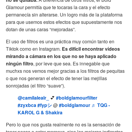
Glamour permitía que te tocaras la cara y el efecto
permanecía sin alterarse. Un logro más de la plataforma
para que usemos estos efectos que supuestamente nos
dotan de unas caras “mejoradas”.
El uso de filtros es una práctica muy común tanto en
Tiktok como en Instagram.
Es difícil encontrar vídeos
mirando a cámara en los que no se haya aplicado
ningún filtro
, por leve que sea. Es innegable que
muchxs nos vemos mejor gracias a los filtros de pequitas
o que nos generan el efecto de tener las mejillas
sonrojadas (el filtro “suave”).
@camilalealr_
💕
#boldglamourfilter
#zyxbca
#fypシ
@
#boldglamour
♬ TQG -
KAROL G & Shakira
Pero lo que nos gusta realmente no es la sensación de
tener pecas o estar morenxs, sino las mejoras indirectas