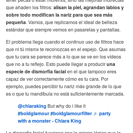
que añaden los filtros:
alisan la piel, agrandan labios y
sobre todo modifican la nariz para que sea más
pequeña
. Vamos, que replicamos el ideal de belleza
estándar que siempre vemos en pasarelas y pantallas.
El problema llega cuando el continuo uso de filtros hace
que ni tú mismx te reconozcas en el espejo. Que asumas
que tu cara se parece más a lo que se ve en los vídeos
que no a tu reflejo. Esto puede llegar a producir
una
especie de dismorfia facial
en el que tampoco eres
capaz de ver correctamente cómo es tu cara. Por
ejemplo, puedes percibir tu nariz más grande de lo que
es o que tu mandíbula no está suficientemente marcada.
@chiaraking
But why do i like it
#boldglamour
#boldglamourfilter
♬ party
with a monster - Chiara King
La dismorfia facial funciona con la misma lógica que la