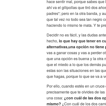
hace sentir mal, porque sabes que l
ahí va el gilipollas que tiró dos añ
padres"; pero en la otra banda, y 
que tal vez no todo sea tan negro c
haciendo lo mismo te mata. Y te p
Decidir no es fácil, y las dudas a
hecho,
lo que hay que tener en c
alternativas,una opción no tiene 
vas a ganar cosas y vas a perder otr
que una opción es buena y la otra 
que el miedo a lo que los demás p
estas son las situaciones en las qu
que hagas, porque lo que se va a ver
Por ello, cuando estés en un cruce
precisamente que te olvides de las 
una cosa:
¿con cuál de las dos o
mismo?
¿Con cuál de los dos cami