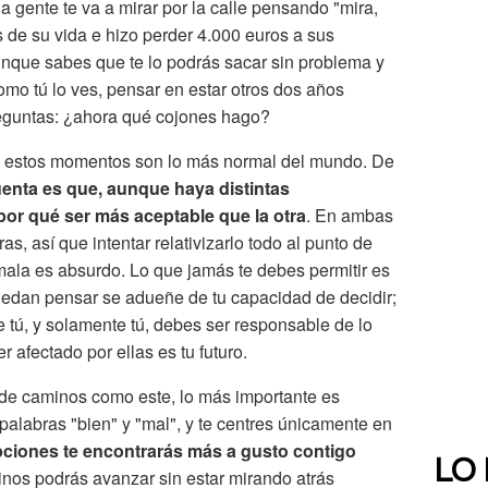
a gente te va a mirar por la calle pensando "mira,
os de su vida e hizo perder 4.000 euros a sus
aunque sabes que te lo podrás sacar sin problema y
omo tú lo ves, pensar en estar otros dos años
reguntas: ¿ahora qué cojones hago?
nte estos momentos son lo más normal del mundo. De
uenta es que, aunque haya distintas
por qué ser más aceptable que la otra
. En ambas
as, así que intentar relativizarlo todo al punto de
mala es absurdo. Lo que jamás te debes permitir es
uedan pensar se adueñe de tu capacidad de decidir;
e tú, y solamente tú, debes ser responsable de lo
 afectado por ellas es tu futuro.
 de caminos como este, lo más importante es
palabras "bien" y "mal", y te centres únicamente en
pciones te encontrarás más a gusto contigo
LO
nos podrás avanzar sin estar mirando atrás