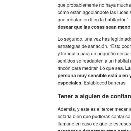
que probablemente no haya muchas
cómo están agobiándote las luces sú
que rebotan en ti en la habitación".
desear que las cosas sean menos
Lo segundo, una vez has legitimado
estrategias de sanación. "Esto podr
y tranquila para un pequeño descans
sentidos se readapten a un hábitat n
rincón para meditar. Lo que sea.
La
persona muy sensible está bien 
especiales
. Estableced barreras.
Tener a alguien de confia
Además, y este es el tercer mecanis
estaría bien que pudieras contar co
llamarle en caso de que te estrese
procesar y descargar gran parte 