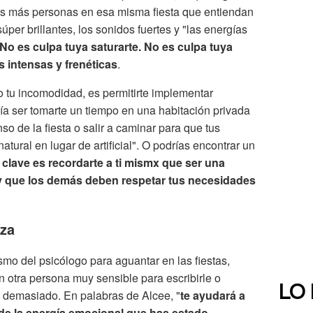
 más personas en esa misma fiesta que entiendan
per brillantes, los sonidos fuertes y "las energías
No es culpa tuya saturarte. No es culpa tuya
 intensas y frenéticas
.
 tu incomodidad, es permitirte implementar
ía ser tomarte un tiempo en una habitación privada
o de la fiesta o salir a caminar para que tus
atural en lugar de artificial". O podrías encontrar un
 clave es recordarte a ti mismx que ser una
y que los demás deben respetar tus necesidades
nza
mo del psicólogo para aguantar en las fiestas,
n otra persona muy sensible para escribirle o
LO
s demasiado. En palabras de Alcee, "
te ayudará a
de la energía emocional que has estado