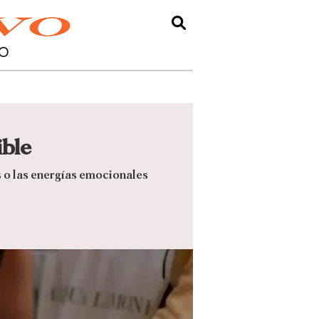
O
ible
s o las energías emocionales