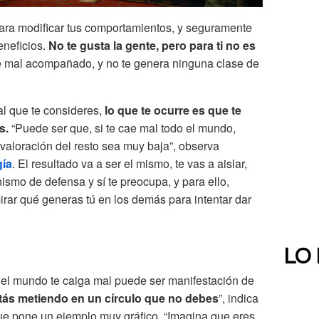
ara modificar tus comportamientos, y seguramente
beneficios.
No te gusta la gente, pero para ti no es
e mal acompañado, y no te genera ninguna clase de
al que te consideres,
lo que te ocurre es que te
s.
“Puede ser que, si te cae mal todo el mundo,
valoración del resto sea muy baja”, observa
gía
. El resultado va a ser el mismo, te vas a aislar,
smo de defensa y sí te preocupa, y para ello,
mirar qué generas tú en los demás para intentar dar
LO
 el mundo te caiga mal puede ser manifestación de
tás metiendo en un círculo que no debes
”, indica
ue pone un ejemplo muy gráfico. “Imagina que eres