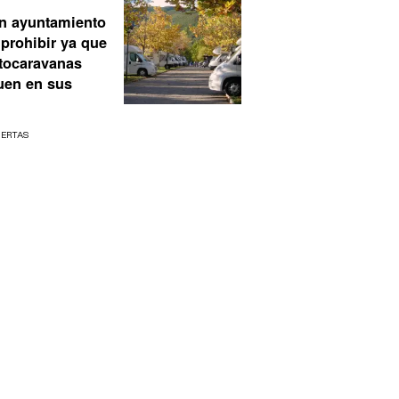
n ayuntamiento
prohibir ya que
utocaravanas
uen en sus
UERTAS