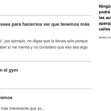
Ningú
podrá 
las a
aparq
tereses para hacernos ver que tenemos más
calles
MARIO H
a", por ejemplo, no digas que la tienes solo porque
saber si me mentís y no considero que eso sea algo
en el
gym
mismos
más interesante que yo...