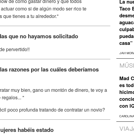
how de cómo gastar dinero y que todos
La nu
Taco B
o actuar como si de algún modo ser rico te
desme
 que tienes a tu alrededor."
aguaca
culpa
das que no hayamos solicitado
pueda
casa”
e pervertido!!
JAVI MOR
MÚS
las razones por las cuáles deberíamos
Mad C
es tod
 tratar muy bien, gano un montón de dinero, te voy a
hicim
regalos... "
concie
con I
il poco profunda tratando de contratar un novio?
CAROLIN
ujeres habéis estado
VIAJ