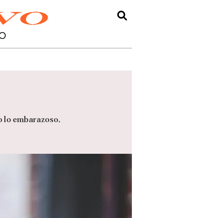
O
so lo embarazoso.