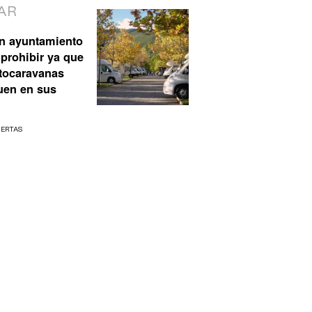
AR
n ayuntamiento
prohibir ya que
utocaravanas
uen en sus
UERTAS