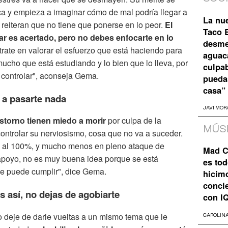
ica y empieza a imaginar cómo de mal podría llegar a
La nu
e reiteran que no tiene que ponerse en lo peor.
El
Taco B
ar es acertado, pero no debes enfocarte en lo
desme
éntrate en valorar el esfuerzo que está haciendo para
aguaca
mucho que está estudiando y lo bien que lo lleva, por
culpa
 controlar", aconseja Gema.
pueda
casa”
a a pasarte nada
JAVI MOR
storno tienen miedo a morir
por culpa de la
MÚS
ontrolar su nerviosismo, cosa que no va a suceder.
o al 100%, y mucho menos en pleno ataque de
Mad C
apoyo, no es muy buena idea porque se está
es tod
e puede cumplir", dice Gema.
hicim
concie
as así, no dejas de agobiarte
con I
 deje de darle vueltas a un mismo tema que le
CAROLIN