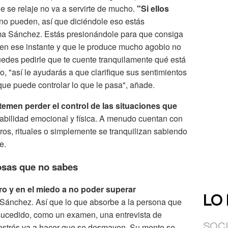
e se relaje no va a servirte de mucho.
"Si ellos
no pueden, así que diciéndole eso estás
ma Sánchez. Estás presionándole para que consiga
 en ese instante y que le produce mucho agobio no
uedes pedirle que te cuente tranquilamente qué está
o, "así le ayudarás a que clarifique sus sentimientos
que puede controlar lo que le pasa", añade.
temen perder el control de las situaciones que
tabilidad emocional y física. A menudo cuentan con
ros, rituales o simplemente se tranquilizan sabiendo
e.
cosas que no sabes
uro y en el miedo a no poder superar
LO
 Sánchez. Así que lo que absorbe a la persona que
 sucedido, como un examen, una entrevista de
 estrés va a hacer que se desmayen. Su mente se
SOC