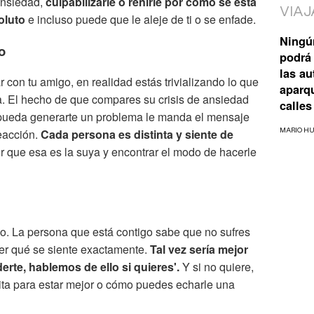
ansiedad,
culpabilizarle o reñirle por cómo se está
VIAJ
oluto
e incluso puede que le aleje de ti o se enfade.
Ningú
o
podrá 
las a
con tu amigo, en realidad estás trivializando lo que
aparq
ga. El hecho de que compares su crisis de ansiedad
calles
e pueda generarte un problema le manda el mensaje
eacción.
Cada persona es distinta y siente de
MARIO H
r que esa es la suya y encontrar el modo de hacerle
odo. La persona que está contigo sabe que no sufres
er qué se siente exactamente.
Tal vez sería mejor
erte, hablemos de ello si quieres'.
Y si no quiere,
ta para estar mejor o cómo puedes echarle una