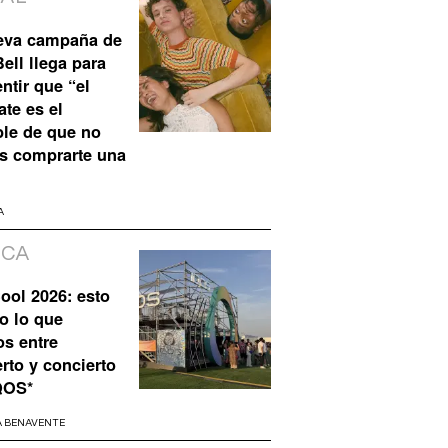
eva campaña de
ell llega para
ntir que “el
te es el
ble de que no
s comprarte una
A
ICA
ool 2026: esto
o lo que
os entre
rto y concierto
QOS*
A BENAVENTE