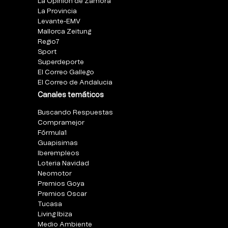
La Opinión de Zamora
La Provincia
Levante-EMV
Mallorca Zeitung
Regio7
Sport
Superdeporte
El Correo Gallego
El Correo de Andalucia
Canales temáticos
Buscando Respuestas
Compramejor
Fórmula1
Guapisimas
Iberempleos
Loteria Navidad
Neomotor
Premios Goya
Premios Oscar
Tucasa
Living Ibiza
Medio Ambiente