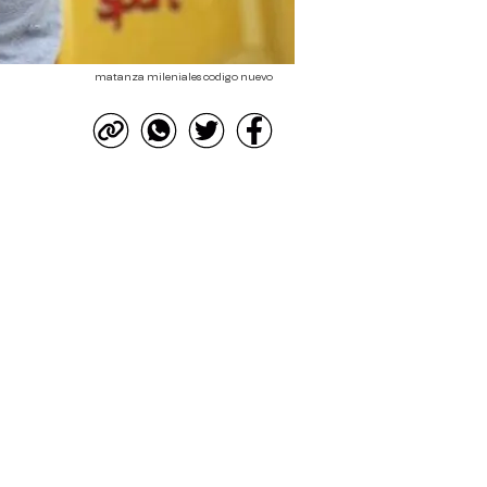
matanza mileniales codigo nuevo