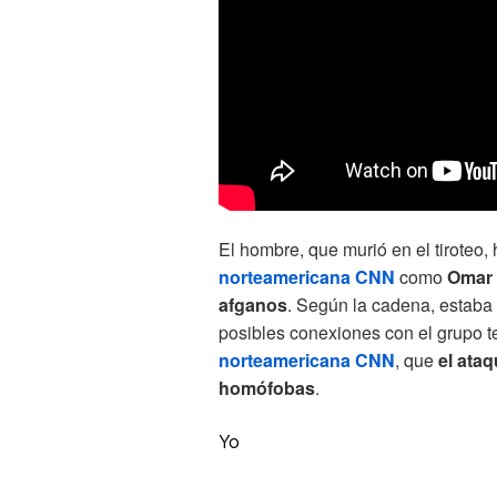
El hombre, que murió en el tiroteo, 
norteamericana CNN
como
Omar 
afganos
. Según la cadena, estaba f
posibles conexiones con el grupo t
norteamericana CNN
, que
el ataq
homófobas
.
Yo