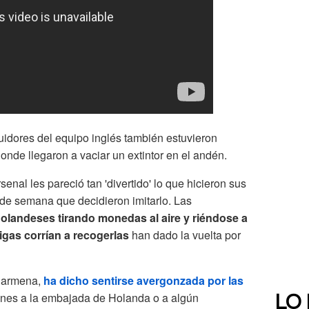
idores del equipo inglés también estuvieron
onde llegaron a vaciar un extintor en el andén.
enal les pareció tan 'divertido' lo que hicieron sus
 de semana que decidieron imitarlo. Las
holandeses tirando monedas al aire y riéndose a
gas corrían a recogerlas
han dado la vuelta por
 Carmena,
ha dicho sentirse avergonzada por las
iones a la embajada de Holanda o a algún
LO