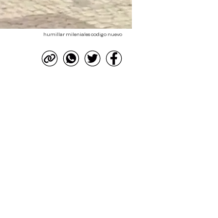
humillar mileniales codigo nuevo