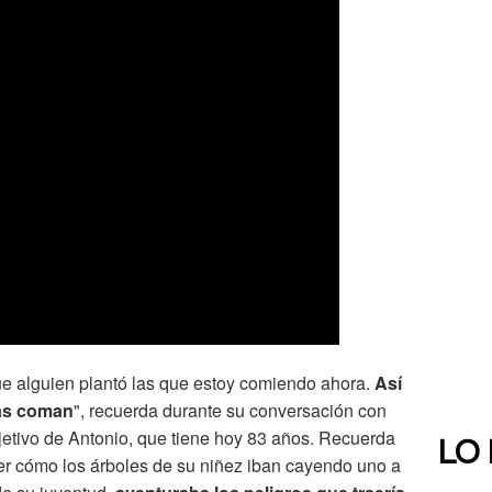
que alguien plantó las que estoy comiendo ahora.
Así
las coman
", recuerda durante su conversación con
jetivo de Antonio, que tiene hoy 83 años. Recuerda
LO
er cómo los árboles de su niñez iban cayendo uno a