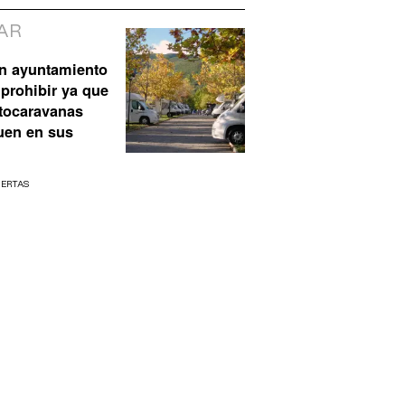
AR
n ayuntamiento
prohibir ya que
utocaravanas
uen en sus
UERTAS