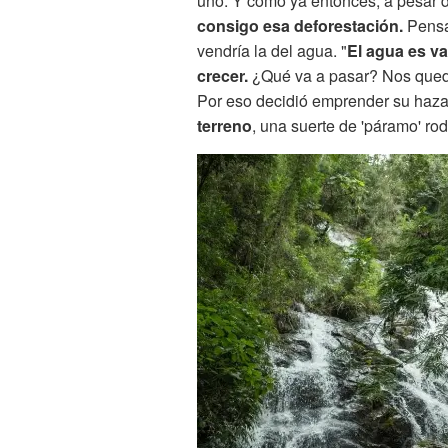
uno. Y cómo ya entonces, a pesar d
consigo esa deforestación.
Pensab
vendría la del agua. "
El agua es va
crecer.
¿Qué va a pasar? Nos queda
Por eso decidió emprender su haz
terreno
, una suerte de 'páramo' r