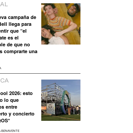
IAL
eva campaña de
ell llega para
ntir que “el
te es el
ble de que no
s comprarte una
A
ICA
ool 2026: esto
o lo que
os entre
rto y concierto
QOS*
A BENAVENTE