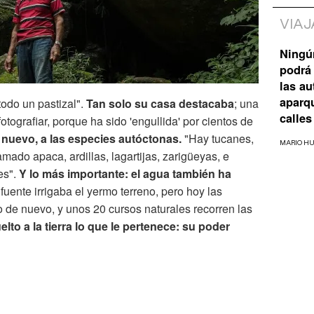
VIAJ
Ningú
podrá 
las a
aparq
todo un pastizal".
Tan solo su casa destacaba
; una
calles
tografiar, porque ha sido 'engullida' por cientos de
 nuevo, a las especies autóctonas.
"Hay tucanes,
MARIO H
amado apaca, ardillas, lagartijas, zarigüeyas, e
es".
Y lo más importante: el agua también ha
fuente irrigaba el yermo terreno, pero hoy las
de nuevo, y unos 20 cursos naturales recorren las
lto a la tierra lo que le pertenece: su poder