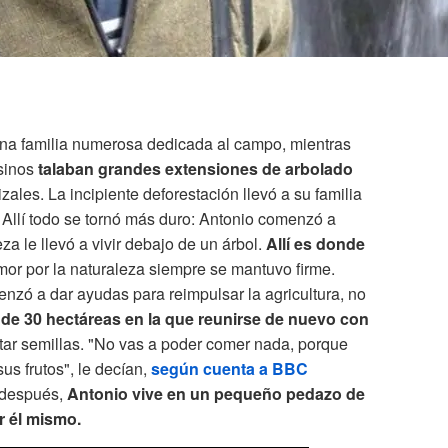
 una familia numerosa dedicada al campo, mientras
sinos
talaban grandes extensiones de arbolado
izales. La incipiente deforestación llevó a su familia
 Allí todo se tornó más duro: Antonio comenzó a
za le llevó a vivir debajo de un árbol.
Allí es donde
or por la naturaleza siempre se mantuvo firme.
nzó a dar ayudas para reimpulsar la agricultura, no
de 30 hectáreas en la que reunirse de nuevo con
r semillas. "No vas a poder comer nada, porque
us frutos", le decían,
según cuenta a BBC
 después,
Antonio vive en un pequeño pedazo de
r él mismo.