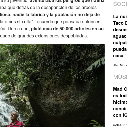
e su juventud,
aventuraba los peligros que traería
SOC
a que detrás de la desaparición de los árboles
liosa, nadie la fabrica y la población no deja de
La nu
remos sin ella", recuerda que pensaba entonces.
Taco B
aña. Uno a uno,
plató más de 50.000 árboles en su
desme
odeado de grandes extensiones despobladas.
aguaca
culpa
pueda
casa”
JAVI MOR
MÚS
Mad C
es tod
hicim
concie
con I
CAROLIN