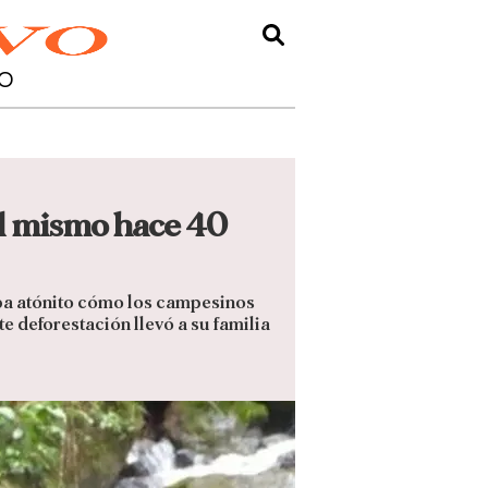
O
 él mismo hace 40
aba atónito cómo los campesinos
e deforestación llevó a su familia