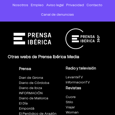
Nosotros
Empleo
Aviso legal
Privacidad
Contacto
Canal de denuncias
Otras webs de Prensa Ibérica Media
Radio y televisión
Prensa
LevanteTV
Diari de Girona
InformacionTV
Diario de Córdoba
Diario de Ibiza
Revistas
INFORMACIÓN
Cuore
Diario de Mallorca
Stilo
El Día
Viajar
Empordà
Woman
El Periódico de Aragón