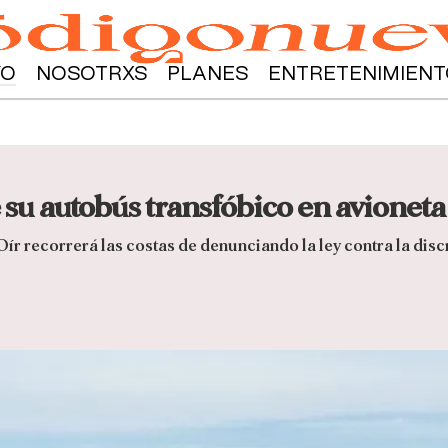
YO
NOSOTRXS
PLANES
ENTRETENIMIENT
 su autobús transfóbico en avioneta
Oír recorrerá las costas de denunciando la ley contra la dis