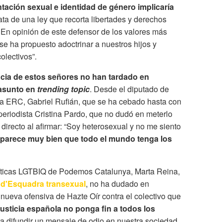
ntación sexual e identidad de género implicaría
ata de una ley que recorta libertades y derechos
En opinión de este defensor de los valores más
a se ha propuesto adoctrinar a nuestros hijos y
olectivos”.
ncia de estos señores no han tardado en
 asunto en
trending topic
. Desde el diputado de
a ERC, Gabriel Rufián, que se ha cebado hasta con
eriodista Cristina Pardo, que no dudó en meterlo
irecto al afirmar: “
Soy heterosexual y no me siento
parece muy bien que todo el mundo tenga los
olíticas LGTBIQ de Podemos Catalunya, Marta Reina,
 d'Esquadra transexual
, no ha dudado en
ueva ofensiva de Hazte Oír contra el colectivo que
 justicia española no ponga fin a todos los
a difundir un mensaje de odio en nuestra sociedad.