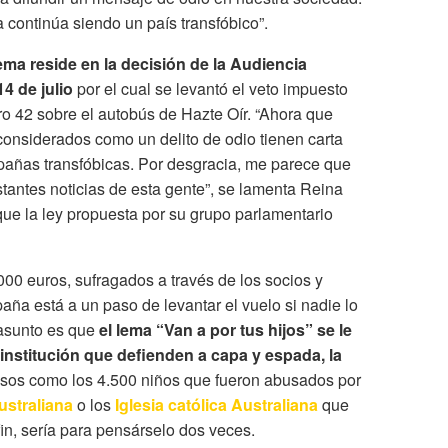
 continúa siendo un país transfóbico”.
ma reside en la decisión de la Audiencia
4 de julio
por el cual se levantó el veto impuesto
ro 42 sobre el autobús de Hazte Oír. “Ahora que
onsiderados como un delito de odio tienen carta
pañas transfóbicas. Por desgracia, me parece que
tantes noticias de esta gente”, se lamenta Reina
que la ley propuesta por su grupo parlamentario
000 euros, sufragados a través de los socios y
aña está a un paso de levantar el vuelo si nadie lo
 asunto es que
el lema “Van a por tus hijos” se le
 institución que defienden a capa y espada, la
casos como los 4.500 niños que fueron abusados por
Australiana
o los
Iglesia católica Australiana
que
 fin, sería para pensárselo dos veces.