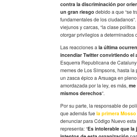
contra la discriminación por orie
un gran riesgo
debido a que “se tr
fundamentales de los ciudadanos”. 
viejunos y carcas, “la clase polític
otorgar privilegios a determinados c
Las reacciones a
la última ocurre
incendiar Twitter convirtiendo el
Esquerra Republicana de Cataluny
memes de Los Simpsons, hasta la p
un zasca épico a Arsuaga en pleno d
amordazada por la ley, es más,
me 
mismos derechos
”.
Por su parte, la responsable de p
que además fue
la primera Mosso
denunciar para Código Nuevo esta n
representa: “
Es intolerable que la
intentos de esta organización
par