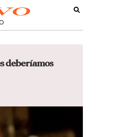
O
nes deberíamos