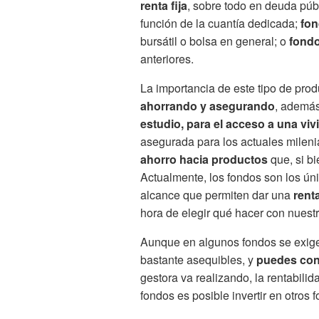
renta fija
, sobre todo en deuda púb
función de la cuantía dedicada;
fon
bursátil o bolsa en general; o
fondo
anteriores.
La importancia de este tipo de pro
ahorrando y asegurando
, además
estudio, para el acceso a una viv
asegurada para los actuales mileni
ahorro hacia productos
que, si b
Actualmente, los fondos son los ún
alcance que permiten dar una
rent
hora de elegir qué hacer con nuestr
Aunque en algunos fondos se exige 
bastante asequibles, y
puedes cono
gestora va realizando, la rentabili
fondos es posible invertir en otros 