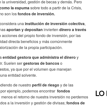
con la universidad, gestión de becas y demás. Pero
 como la espuma
sobre todo a partir de la Crisis,
omo son los
fondos de inversión.
e considera una
institución de inversión colectiva
,
onas
aportan y depositan
invierten
dinero a través
acciones del propio fondo de inversión, por las
lidad directa beneficios y más comúnmente
alorización de la propia participación.
na
entidad gestora que administra el dinero
y
ir. Suelen ser
gestoras de bancos
o
estos, ya que por el volumen que manejan
guna entidad solvente.
ndiendo de nuestro
perfil de riesgo
y de las
í, por ejemplo, podemos encontrar
fondos
LO
l menos el retorno de nuestra inversión no perdemos
ados a la inversión y gestión de divisas;
fondos de