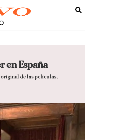
O
er en España
original de las películas.