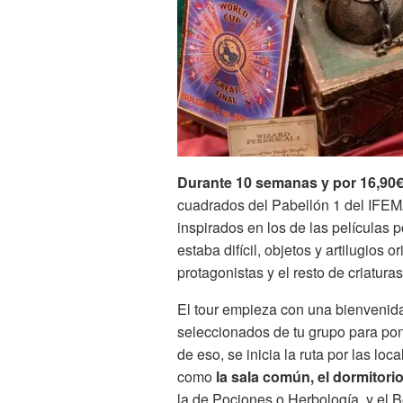
Durante 10 semanas y por 16,90
cuadrados del Pabellón 1 del IFEMA
inspirados en los de las películas 
estaba difícil, objetos y artilugios o
protagonistas y el resto de criatura
El tour empieza con una bienvenida 
seleccionados de tu grupo para pon
de eso, se inicia la ruta por las l
como
la sala común, el dormitori
la de Pociones o Herbología, y el B