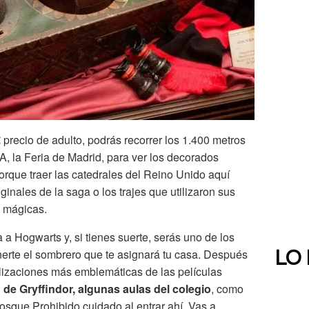
€
precio de adulto, podrás recorrer los 1.400 metros
, la Feria de Madrid, para ver los decorados
porque traer las catedrales del Reino Unido aquí
riginales de la saga o los trajes que utilizaron sus
s mágicas.
a Hogwarts y, si tienes suerte, serás uno de los
erte el sombrero que te asignará tu casa. Después
LO
ocalizaciones más emblemáticas de las películas
o de Gryffindor, algunas aulas del colegio
, como
osque Prohibido cuidado al entrar ahí. Vas a